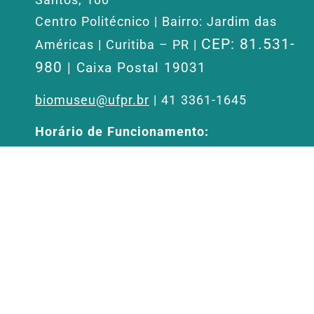
Santos, 100
Centro Politécnico | Bairro: Jardim das
CEP: 81.531-
Américas | Curitiba – PR |
980
| Caixa Postal 19031
biomuseu@ufpr.br
| 41 3361-1645
Horário de Funcionamento:
Aberto de segunda a sexta-feira, das 09h
às 12h e de 13h30 às 17h30, exceto
feriados.
Entrada gratuita