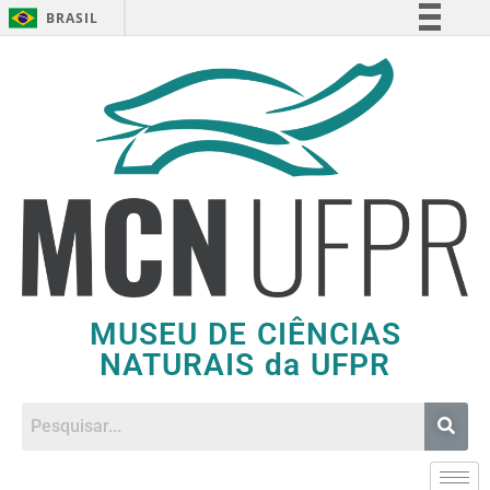
BRASIL
Simplifique!
Comunica BR
Participe
Acesso à informação
Legislação
Canais
MUSEU DE CIÊNCIAS
NATURAIS da UFPR