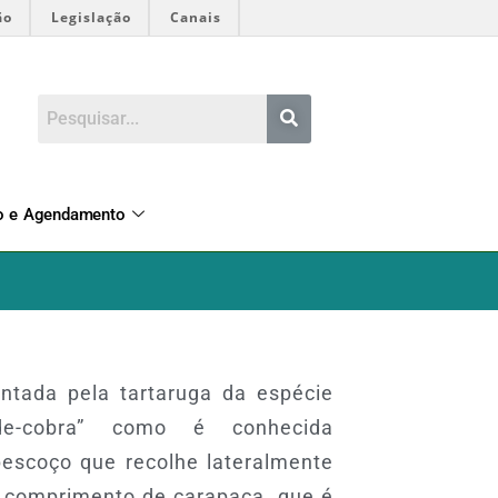
ão
Legislação
Canais
o e Agendamento
ntada pela tartaruga da espécie
-de-cobra” como é conhecida
escoço que recolhe lateralmente
e comprimento de carapaça, que é