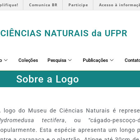
plifique!
Comunica BR
Participe
Acesso à informaç
CIÊNCIAS NATURAIS da UFPR
o
Coleções
Pesquisa
Publicações
Contat
Sobre a Logo
 logo do Museu de Ciências Naturais é represe
Hydromedusa tectifera
, ou “cágado-pescoço
opularmente. Esta espécie apresenta um longo p
ntre a carapaça e o plastrão. Atinge até 30cm d