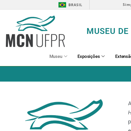
Sim
BRASIL
MUSEU DE 
Museu
Exposições
Extensã
A
p
e