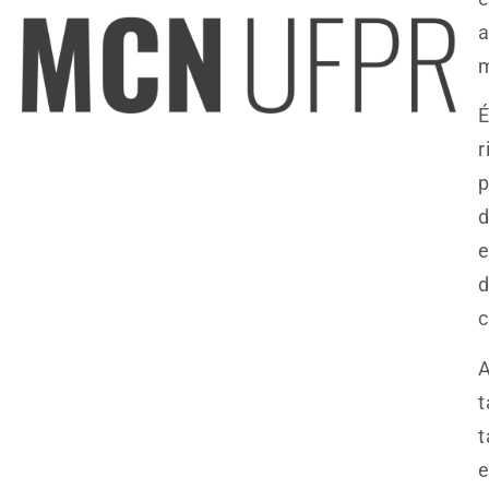
a
m
r
p
e
d
c
A
t
e