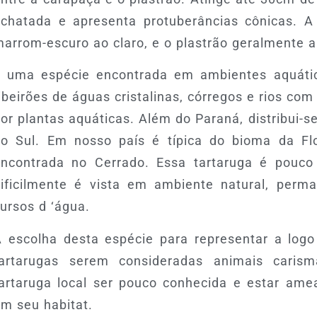
chatada e apresenta protuberâncias cônicas. A
arrom-escuro ao claro, e o plastrão geralmente 
É uma espécie encontrada em ambientes aquátic
ibeirões de águas cristalinas, córregos e rios com
or plantas aquáticas. Além do Paraná, distribui-s
do Sul. Em nosso país é típica do bioma da Fl
ncontrada no Cerrado. Essa tartaruga é pouco
ificilmente é vista em ambiente natural, perm
ursos d ‘água.
 escolha desta espécie para representar a log
tartarugas serem consideradas animais carism
artaruga local ser pouco conhecida e estar ame
m seu habitat.