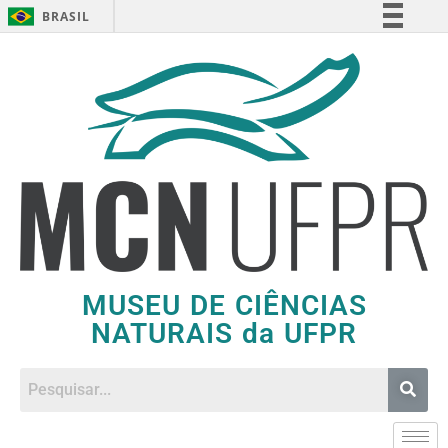
BRASIL
Simplifique!
Comunica BR
Participe
Acesso à informação
Legislação
Canais
MUSEU DE CIÊNCIAS
NATURAIS da UFPR