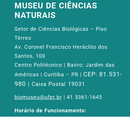
MUSEU DE CIÊNCIAS
NATURAIS
Setor de Ciências Biológicas – Piso
Térreo
Av. Coronel Francisco Heráclito dos
Santos, 100
Centro Politécnico | Bairro: Jardim das
CEP: 81.531-
Américas | Curitiba – PR |
980
| Caixa Postal 19031
biomuseu@ufpr.br
| 41 3361-1645
Horário de Funcionamento:
Aberto de segunda a sexta-feira, das 09h
às 12h e de 13h30 às 17h30, exceto