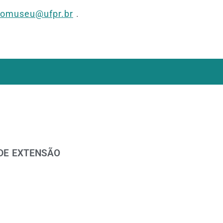
iomuseu@ufpr.br
.
 DE EXTENSÃO