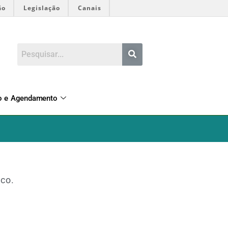
ão
Legislação
Canais
o e Agendamento
co.