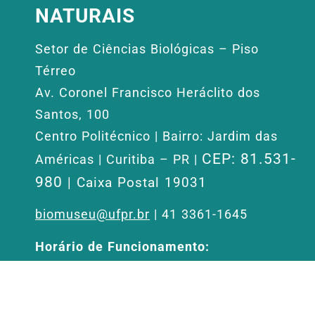
NATURAIS
Setor de Ciências Biológicas – Piso
Térreo
Av. Coronel Francisco Heráclito dos
Santos, 100
Centro Politécnico | Bairro: Jardim das
CEP: 81.531-
Américas | Curitiba – PR |
980
| Caixa Postal 19031
biomuseu@ufpr.br
| 41 3361-1645
Horário de Funcionamento:
Aberto de segunda a sexta-feira, das 09h
às 12h e de 13h30 às 17h30, exceto
feriados.