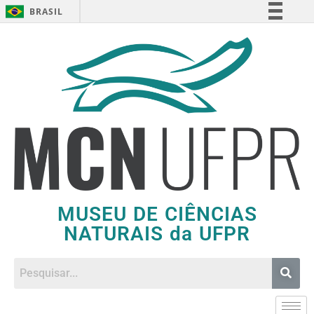
BRASIL
Simplifique!
Comunica BR
Participe
Acesso à informação
Legislação
Canais
MUSEU DE CIÊNCIAS
NATURAIS da UFPR