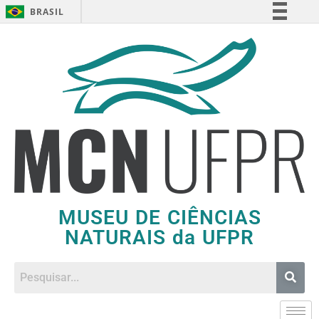
BRASIL
Simplifique!
Comunica BR
Participe
Acesso à informação
Legislação
Canais
MUSEU DE CIÊNCIAS
NATURAIS da UFPR